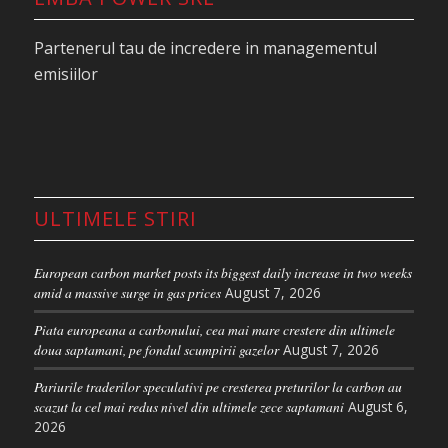
doua sesiuni ale lunii, volumele de certificate au
depasit deja cu mult media anuala zilnica de 28 de
Partenerul tau de incredere in managementul
milioane de certificate.
emisiilor
O evolutie similara are loc pe piata britanica a
carbonului, unde contractul UKA Dec ’25 a urcat in
aceasta dimineata la cel mai inalt nivel din ultimele
doua saptamani, dupa o crestere de 3,5% in
sesiunea de ieri, cel mai mare castig zilnic de la
ULTIMELE STIRI
jumatatea lunii iulie.
In acest context, principalul factor care
European carbon market posts its biggest daily increase in two weeks
alimenteaza sentimentul optimist pe ambele piete
amid a massive surge in gas prices
August 7, 2026
ale carbonului ar putea fi relatarile din presa
Piata europeana a carbonului, cea mai mare crestere din ultimele
privind „o scutire temporara de la taxa UE pana
doua saptamani, pe fondul scumpirii gazelor
August 7, 2026
cand Regatul Unit si UE isi aliniaza schemele de
Pariurile traderilor speculativi pe cresterea preturilor la carbon au
emisii de carbon”, dupa cum a precizat
The
scazut la cel mai redus nivel din ultimele zece saptamani
August 6,
Guardian
.
2026