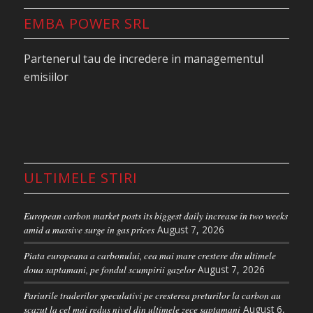
surse regenerabile, ceea ce a impus o dependenta
EMBA POWER SRL
mai mare de energia termica disponibila la cerere”,
se arata in raport, care mentioneaza o scadere de
Partenerul tau de incredere in managementul
15% a productiei hidro si de 10% a celei eoliene in
emisiilor
acelasi interval.
In schimb, energia solara si-a mentinut trendul
ascendent, crescand cu peste 20%, in timp ce
productia nucleara a avansat cu doar 1%,
„sprijinita de disponibilitatea imbunatatita a
ULTIMELE STIRI
centralelor, in special in Franta, care asigura peste
jumatate din productia de energie nucleara a
European carbon market posts its biggest daily increase in two weeks
Uniunii Europene.”
amid a massive surge in gas prices
August 7, 2026
Pentru intregul an, IEA estimeaza ca productia pe
Piata europeana a carbonului, cea mai mare crestere din ultimele
gaz va creste cu aproximativ 4%, inainte de a
doua saptamani, pe fondul scumpirii gazelor
August 7, 2026
scadea cu 10% anul viitor „in conditii
Pariurile traderilor speculativi pe cresterea preturilor la carbon au
meteorologice normale.” In schimb, productia pe
scazut la cel mai redus nivel din ultimele zece saptamani
August 6,