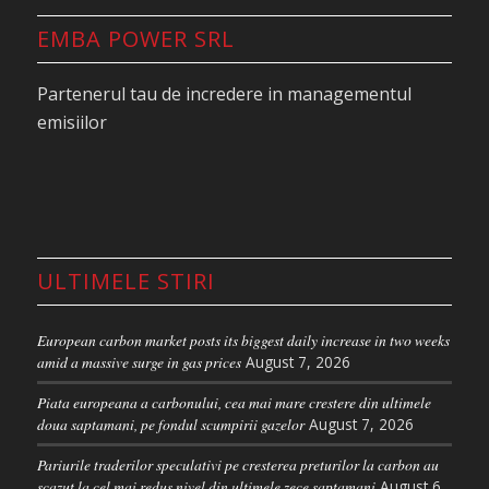
EMBA POWER SRL
Partenerul tau de incredere in managementul
emisiilor
ULTIMELE STIRI
European carbon market posts its biggest daily increase in two weeks
amid a massive surge in gas prices
August 7, 2026
Piata europeana a carbonului, cea mai mare crestere din ultimele
doua saptamani, pe fondul scumpirii gazelor
August 7, 2026
Pariurile traderilor speculativi pe cresterea preturilor la carbon au
scazut la cel mai redus nivel din ultimele zece saptamani
August 6,