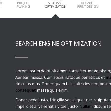
AL
PROJECT
SEO BASIC
RELIABLE
N
PLANING
OPTIMIZATION
PRINT DESIGN
SEARCH ENGINE OPTIMIZATION
Lorem ipsum dolor sit amet, consectetuer adipiscin
Aenean massa. Cum sociis natoque penatibus et
ma
ridiculus mus. Donec quam felis, ultricies nec, pell
consequat
massa quis enim.
Donec pede justo, fringilla vel, aliquet nec, vulputat
imperdiet a, venenatis vitae, justo.
Nullam
dictum fel