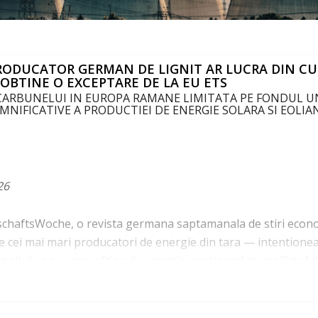
RODUCATOR GERMAN DE LIGNIT AR LUCRA DIN CU
OBTINE O EXCEPTARE DE LA EU ETS
CARBUNELUI IN EUROPA RAMANE LIMITATA PE FONDUL U
EMNIFICATIVE A PRODUCTIEI DE ENERGIE SOLARA SI EOLIA
26
tschaftsWoche, o revista germana saptamanala de stiri econ
e cei mai mari producatori de energie din tara — intentione
nitul ca o sursa ieftina de energie, sustinand ca conflictul d
cut din revenirea la carbune un scenariu care merita luat in 
za din culise pentru a inversa tranzitia energetica, promovan