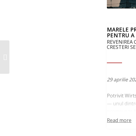
MARELE P
PENTRU A 
REVENIREA 
CRESTERI S
Major German Lignite
Producer Reportedly
Working Behind the
Scenes to Secure...
29 aprilie 20
Potrivit Wir
— unul dintr
promoveze lig
Mijlociu a fa
Read more
„Leag lucrea