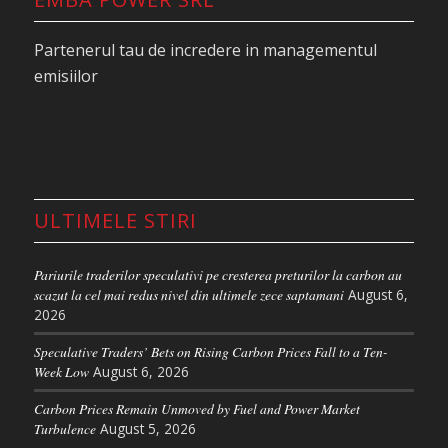
sa abordeze Rezerva de Stabilitate a Pietei (MSR)
in lunile urmatoare. Desi nu a oferit un calendar
Partenerul tau de incredere in managementul
detaliat, acesta a indicat ca revizuirea MSR va avea
emisiilor
loc inaintea revizuirii EU ETS, care la randul sau a
fost devansata spre finalul semestrului.
Intr-o scrisoare din aceasta saptamana,
presedintele Comisiei Europene, Ursula von der
Leyen, a mentionat de asemenea ca Executivul „va
ULTIMELE STIRI
prezenta o propunere pentru a creste capacitatea
de interventie a Rezervei de Stabilitate a Pietei,
Pariurile traderilor speculativi pe cresterea preturilor la carbon au
astfel incat aceasta sa poata aborda mai eficient
scazut la cel mai redus nivel din ultimele zece saptamani
August 6,
volatilitatea excesiva a preturilor si sa mentina
2026
preturile sub control pe termen scurt.” In plus,
Speculative Traders’ Bets on Rising Carbon Prices Fall to a Ten-
Comisia planuieste „sa accelereze lucrarile privind
Week Low
August 6, 2026
viitoarea revizuire ETS, in special pentru a stabili o
Carbon Prices Remain Unmoved by Fuel and Power Market
traiectorie de decarbonizare mai realista dincolo
Turbulence
August 5, 2026
de 2030.”