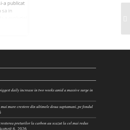
i-a publicat
 sa in
a a evolutiei
ara si
strata in
 organizate
actionate,
atre statele
iggest daily increase in two weeks amid a massive surge in
 milioane de
e de
 mai mare crestere din ultimele doua saptamani, pe fondul
6
562 milioane
 cresterea preturilor la carbon au scazut la cel mai redus
August 6, 2026